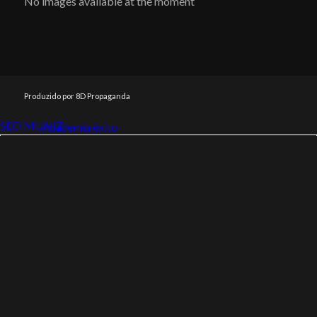
No images available at the moment
Produzido por 8D Propaganda
SEO MUNIZ
Link112
Academia êxito
Link112
SEO MUNIZ