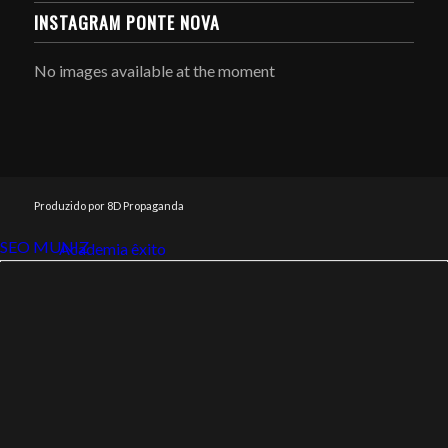
INSTAGRAM PONTE NOVA
No images available at the moment
Produzido por 8D Propaganda
SEO MUNIZ
Link112
Academia êxito
Link112
SEO MUNIZ