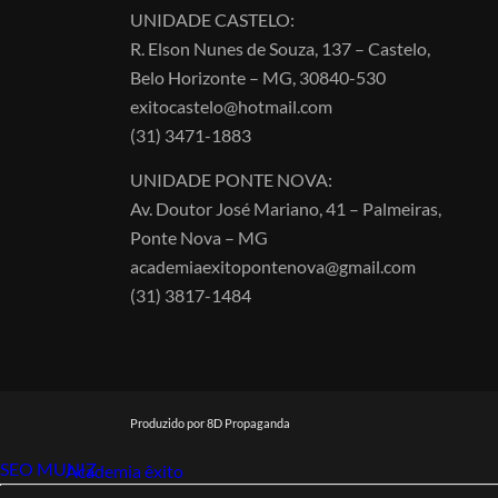
UNIDADE CASTELO:
R. Elson Nunes de Souza, 137 – Castelo,
Belo Horizonte – MG, 30840-530
exitocastelo@hotmail.com
(31) 3471-1883
UNIDADE PONTE NOVA:
Av. Doutor José Mariano, 41 – Palmeiras,
Ponte Nova – MG
academiaexitopontenova@gmail.com
(31) 3817-1484
Produzido por 8D Propaganda
SEO MUNIZ
Link112
Academia êxito