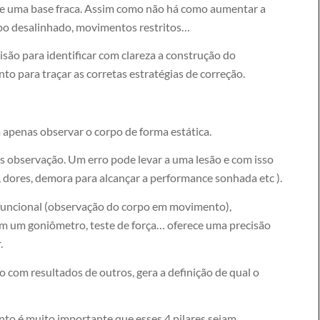
de uma base fraca. Assim como não há como aumentar a
po desalinhado, movimentos restritos…
ão para identificar com clareza a construção do
to para traçar as corretas estratégias de correção.
a apenas observar o corpo de forma estática.
es observação. Um erro pode levar a uma lesão e com isso
 dores, demora para alcançar a performance sonhada etc ).
o funcional (observação do corpo em movimento),
om um goniômetro, teste de força… oferece uma precisão
.
 com resultados de outros, gera a definição de qual o
ento é muito importante que esses 4 pilares sejam