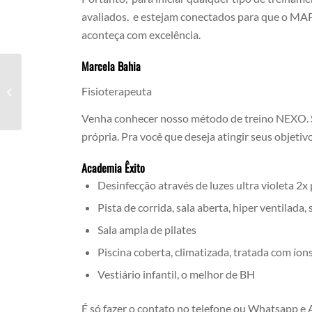
avaliados. e estejam conectados para que o MAPA/
aconteça com excelência.
Marcela Bahia
Quais São Os Tipos De Avaliação
Fisioterapeuta
Física
Venha conhecer nosso método de treino NEXO. S
própria. Pra você que deseja atingir seus objetivo
Academia Êxito
Desinfecção através de luzes ultra violeta 2x 
Pista de corrida, sala aberta, hiper ventilada
Sala ampla de pilates
Piscina coberta, climatizada, tratada com íon
Vestiário infantil, o melhor de BH
É só fazer o contato no telefone ou Whatsapp e