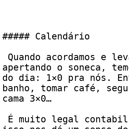
##### Calendário

 Quando acordamos e levantamos logo, sem ficar 
apertando o soneca, tem
do dia: 1×0 pra nós. En
banho, tomar café, segu
cama 3×0…

 É muito legal contabilizar pequenas vitórias, 