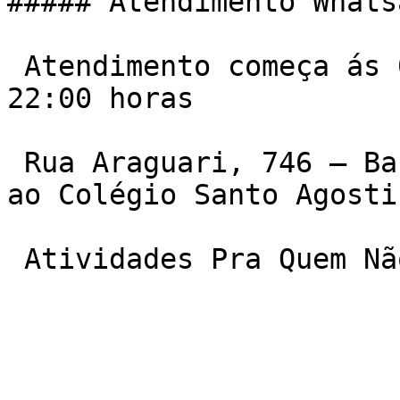
##### Atendimento Whats
 Atendimento começa ás 06:00 da manha e vai ate ás 
22:00 horas

 Rua Araguari, 746 – Barro Preto. Quase em frente 
ao Colégio Santo Agostin
 Atividades Pra Quem N