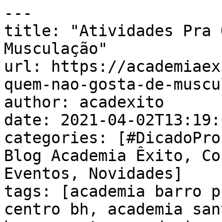
---

title: "Atividades Pra 
Musculação"

url: https://academiaex
quem-nao-gosta-de-muscu
author: acadexito

date: 2021-04-02T13:19:
categories: [#DicadoPro
Blog Academia Êxito, Co
Eventos, Novidades]

tags: [academia barro p
centro bh, academia san