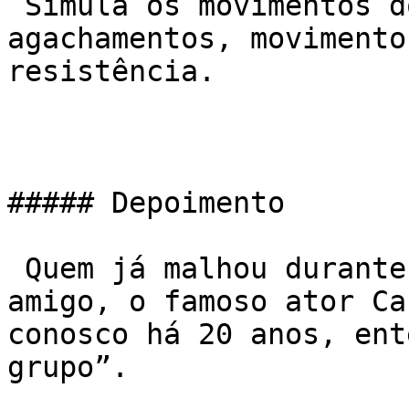
 Simula os movimentos do dia-a-dia como saltos, 
agachamentos, movimento
resistência.

##### Depoimento

 Quem já malhou durante as manhãs junto com nosso 
amigo, o famoso ator Car
conosco há 20 anos, ent
grupo”.
