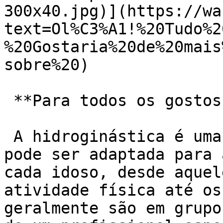
300x40.jpg)](https://wa
text=Ol%C3%A1!%20Tudo%2
%20Gostaria%20de%20mais
sobre%20)

 **Para todos os gostos:**

 A hidroginástica é uma atividade tão versátil que 
pode ser adaptada para 
cada idoso, desde aquel
atividade física até os
geralmente são em grupo