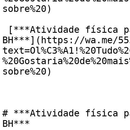
sobre%20)

 [***Atividade física para pessoas mais velhas em 
BH***](https://wa.me/55
text=Ol%C3%A1!%20Tudo%2
%20Gostaria%20de%20mais
sobre%20)

# ***Atividade física p
BH***
