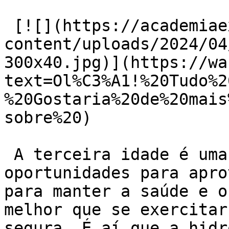
 [![](https://academiaexito.com.br/wp-
content/uploads/2024/04
300x40.jpg)](https://wa
text=Ol%C3%A1!%20Tudo%2
%20Gostaria%20de%20mais
sobre%20)

 A terceira idade é uma fase de ouro, repleta de 
oportunidades para apro
para manter a saúde e o
melhor que se exercitar
segura. É aí que a hidr