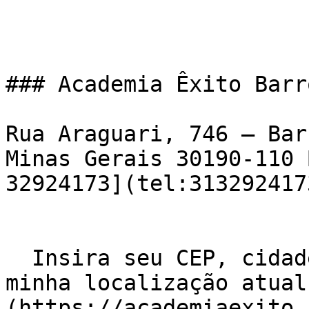
### Academia Êxito Barr
Rua Araguari, 746 – Bar
Minas Gerais 30190-110 
32924173](tel:3132924173
  Insira seu CEP, cidade e / ou estado    ![Usar 
minha localização atual
(https://academiaexito.