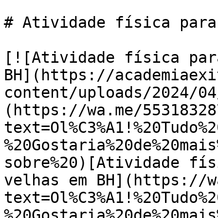
# Atividade física para
[![Atividade física par
BH](https://academiaexi
content/uploads/2024/04
(https://wa.me/55318328
text=Ol%C3%A1!%20Tudo%2
%20Gostaria%20de%20mais
sobre%20)[Atividade fís
velhas em BH](https://w
text=Ol%C3%A1!%20Tudo%2
%20Gostaria%20de%20mais