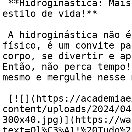
 **Hidroginástica: Mais que um exercício, um 
estilo de vida!**

 A hidroginástica não é apenas um exercício 
físico, é um convite pa
corpo, se divertir e ap
Então, não perca tempo!
mesmo e mergulhe nesse 
 [![](https://academiaexito.com.br/wp-
content/uploads/2024/04
300x40.jpg)](https://wa
text=Ol%C3%A1!%20Tudo%2