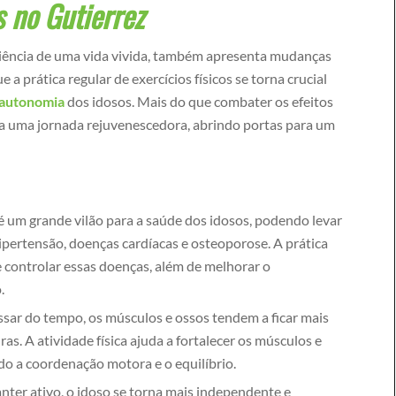
s no Gutierrez
eriência de uma vida vivida, também apresenta mudanças
ue a prática regular de exercícios físicos se torna crucial
a autonomia
dos idosos. Mais do que combater os efeitos
na uma jornada rejuvenescedora, abrindo portas para um
 um grande vilão para a saúde dos idosos, podendo levar
ipertensão, doenças cardíacas e osteoporose. A prática
 e controlar essas doenças, além de melhorar o
.
sar do tempo, os músculos e ossos tendem a ficar mais
as. A atividade física ajuda a fortalecer os músculos e
o a coordenação motora e o equilíbrio.
nter ativo, o idoso se torna mais independente e