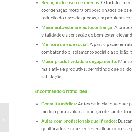
Redução do risco de quedas:
O fortaleciment
coordenação motora proporcionados pelos exe
redução do risco de quedas, um problema com
Maior autoestima e autoconfiança:
A prática
vitalidade e a sensação de bem-estar, elevan
Melhora da vida social:
A participação em ati
combatendo o isolamento social e a solidão, 
Maior produtividade e engajamento:
Manter-
mais ativa e produtiva, permitindo que os id
satisfação.
Encontrando o ritmo ideal:
Consulta médica:
Antes de iniciar qualquer p
médico para avaliar a condição de saúde do id
Atividade física para
idosos no Santo
Aulas com profissionais qualificados:
Buscar 
Agostinho
qualificados e experientes em lidar com esse 