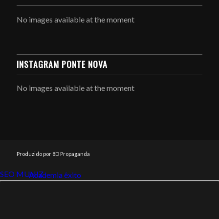
No images available at the moment
INSTAGRAM PONTE NOVA
No images available at the moment
Produzido por 8D Propaganda
SEO MUNIZ
Link112
Academia êxito