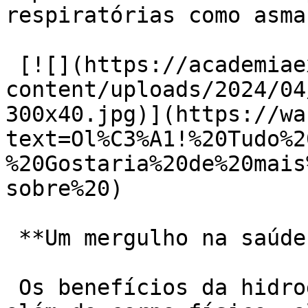
respiratórias como asma
 [![](https://academiaexito.com.br/wp-
content/uploads/2024/04
300x40.jpg)](https://wa
text=Ol%C3%A1!%20Tudo%2
%20Gostaria%20de%20mais
sobre%20)

 **Um mergulho na saúde mental:**

 Os benefícios da hidroginástica se estendem para 