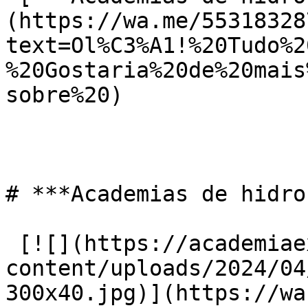
(https://wa.me/55318328
text=Ol%C3%A1!%20Tudo%2
%20Gostaria%20de%20mais
sobre%20)

# ***Academias de hidro
 [![](https://academiaexito.com.br/wp-
content/uploads/2024/04
300x40.jpg)](https://wa