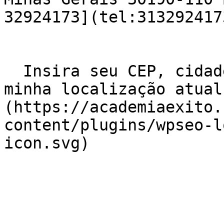
32924173](tel:3132924173
  Insira seu CEP, cidade e / ou estado    ![Usar 
minha localização atual
(https://academiaexito.
content/plugins/wpseo-l
icon.svg)