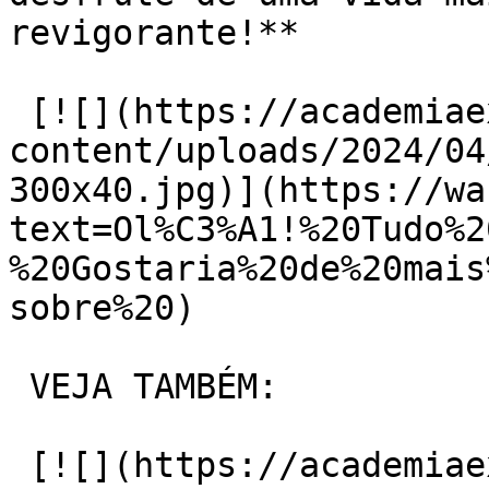
revigorante!**

 [![](https://academiaexito.com.br/wp-
content/uploads/2024/04
300x40.jpg)](https://wa
text=Ol%C3%A1!%20Tudo%2
%20Gostaria%20de%20mais
sobre%20)

 VEJA TAMBÉM:

 [![](https://academiaexito.com.br/wp-